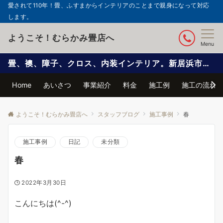
愛されて110年！畳、ふすまからインテリアのことまで親身になって対応
します。
ようこそ！むらかみ畳店へ
Menu
畳、襖、障子、クロス、内装インテリア。新居浜市で信頼と実績の自社施工
Home
あいさつ
事業紹介
料金
施工例
施工の流れ
ようこそ！むらかみ畳店へ
スタッフブログ
施工事例
春
施工事例
日記
未分類
春
2022年3月30日
こんにちは(^-^)