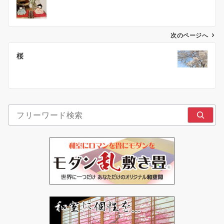
ナ
ビ
ゲ
次のページへ
ー
桜
シ
ョ
ン
検索