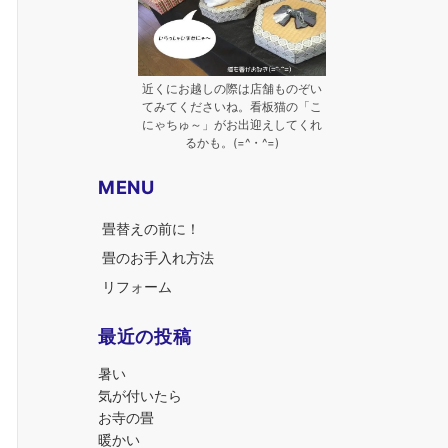
近くにお越しの際は店舗ものぞい
てみてくださいね。看板猫の「こ
にゃちゅ～」がお出迎えしてくれ
るかも。(=^・^=)
MENU
畳替えの前に！
畳のお手入れ方法
リフォーム
最近の投稿
暑い
気が付いたら
お寺の畳
暖かい