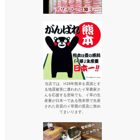
当店では、H28年熊本を震源とす
る地震被害に遭われたイ草農家さ
んを応援する意味でも、イ草の生
産量が日本一である熊本県で生産
された良質のイ草畳の普及に努め
てまいります。