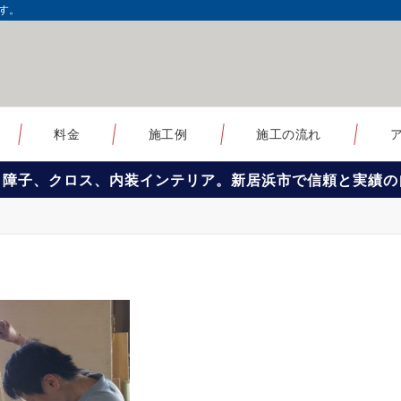
す。
料金
施工例
施工の流れ
、障子、クロス、内装インテリア。新居浜市で信頼と実績の