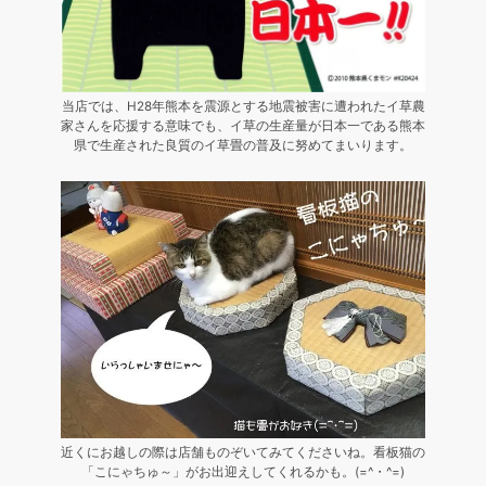
当店では、H28年熊本を震源とする地震被害に遭われたイ草農
家さんを応援する意味でも、イ草の生産量が日本一である熊本
県で生産された良質のイ草畳の普及に努めてまいります。
近くにお越しの際は店舗ものぞいてみてくださいね。看板猫の
「こにゃちゅ～」がお出迎えしてくれるかも。(=^・^=)