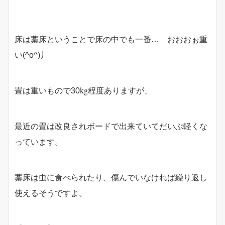
床は藁床ということで床の中でも一番… おおおぉ重
い(^o^)丿
kg
畳は重いもので30
程度ありますが、
最近の畳は改良されボードで出来ていてだいぶ軽くな
っています。
藁床は虫に食べられたり、傷んでいなければ繰り返し
使えるそうですよ。