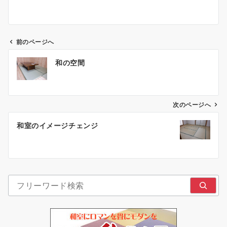
前のページへ
投
和の空間
稿
ナ
ビ
ゲ
次のページへ
ー
和室のイメージチェンジ
シ
ョ
ン
検索