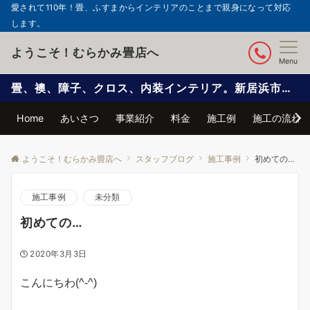
愛されて110年！畳、ふすまからインテリアのことまで親身になって対応
します。
ようこそ！むらかみ畳店へ
Menu
畳、襖、障子、クロス、内装インテリア。新居浜市で信頼と実績の自社施工
Home
あいさつ
事業紹介
料金
施工例
施工の流れ
ようこそ！むらかみ畳店へ
スタッフブログ
施工事例
初めての…
施工事例
未分類
初めての…
2020年3月3日
こんにちわ(^-^)