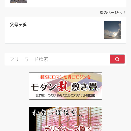
ビ
ゲ
次のページへ
ー
父母ヶ浜
シ
ョ
ン
検索