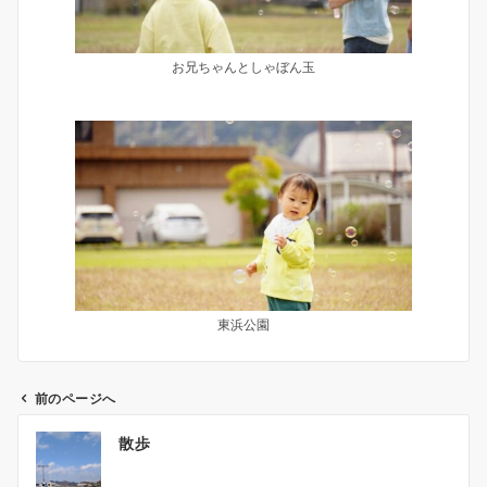
お兄ちゃんとしゃぼん玉
東浜公園
前のページへ
投
散歩
稿
ナ