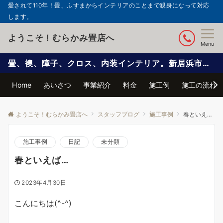
愛されて110年！畳、ふすまからインテリアのことまで親身になって対応
します。
ようこそ！むらかみ畳店へ
Menu
畳、襖、障子、クロス、内装インテリア。新居浜市で信頼と実績の自社施工
Home
あいさつ
事業紹介
料金
施工例
施工の流れ
ようこそ！むらかみ畳店へ
スタッフブログ
施工事例
春といえば…
施工事例
日記
未分類
春といえば…
2023年4月30日
こんにちは(^-^)