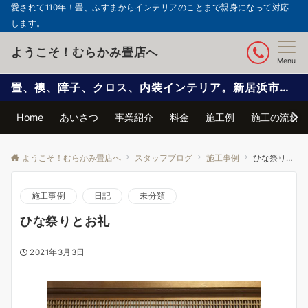
愛されて110年！畳、ふすまからインテリアのことまで親身になって対応
します。
ようこそ！むらかみ畳店へ
Menu
畳、襖、障子、クロス、内装インテリア。新居浜市で信頼と実績の自社施工
Home
あいさつ
事業紹介
料金
施工例
施工の流れ
ようこそ！むらかみ畳店へ
スタッフブログ
施工事例
ひな祭りとお礼
施工事例
日記
未分類
ひな祭りとお礼
2021年3月3日