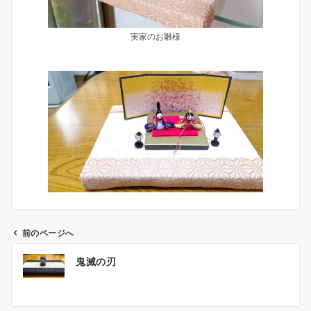
実家のお雛様
前のページへ
投
鬼滅の刃
稿
ナ
ビ