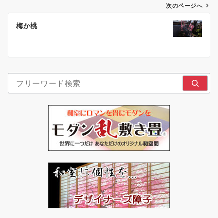
ゲ
次のページへ
ー
梅か桃
シ
ョ
ン
検索