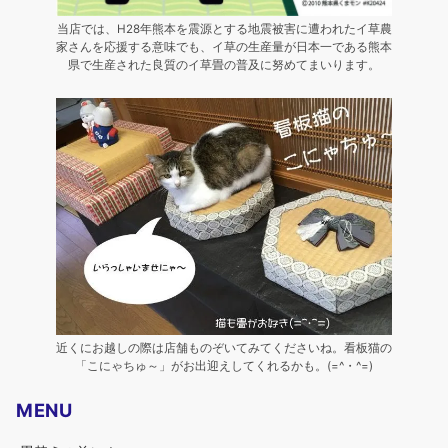
当店では、H28年熊本を震源とする地震被害に遭われたイ草農
家さんを応援する意味でも、イ草の生産量が日本一である熊本
県で生産された良質のイ草畳の普及に努めてまいります。
近くにお越しの際は店舗ものぞいてみてくださいね。看板猫の
「こにゃちゅ～」がお出迎えしてくれるかも。(=^・^=)
MENU