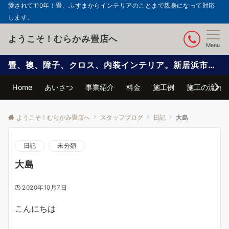
愛されて110年！畳、ふすまからインテリアのことまで親身になって対応
します。
ようこそ！むらかみ畳店へ
Menu
畳、襖、障子、クロス、内装インテリア。新居浜市で信頼と実績の自社施工
Home
あいさつ
事業紹介
料金
施工例
施工の流れ
ようこそ！むらかみ畳店へ
スタッフブログ
日記
大島
日記
未分類
大島
2020年10月7日
こんにちは