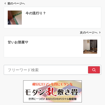
前のページへ
投
今の流行り？
稿
ナ
ビ
ゲ
次のページへ
ー
甘いお部屋♡
シ
ョ
ン
検索