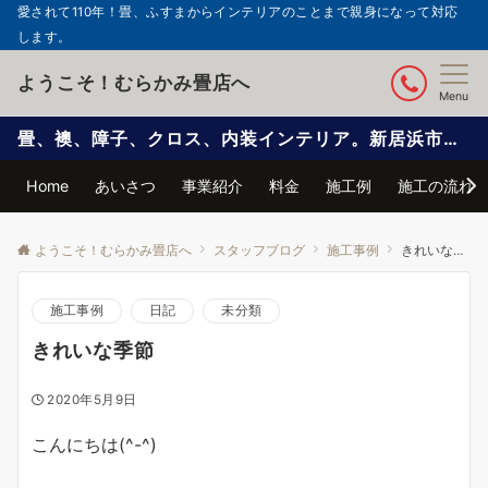
愛されて110年！畳、ふすまからインテリアのことまで親身になって対応
します。
ようこそ！むらかみ畳店へ
Menu
畳、襖、障子、クロス、内装インテリア。新居浜市で信頼と実績の自社施工
Home
あいさつ
事業紹介
料金
施工例
施工の流れ
ようこそ！むらかみ畳店へ
スタッフブログ
施工事例
きれいな季節
施工事例
日記
未分類
きれいな季節
2020年5月9日
こんにちは(^-^)