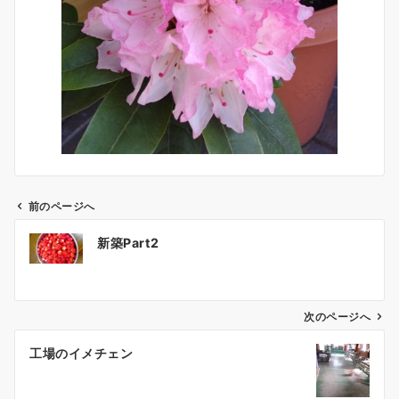
前のページへ
投
新築Part2
稿
ナ
ビ
ゲ
次のページへ
ー
工場のイメチェン
シ
ョ