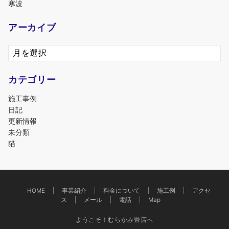
寒波
アーカイブ
ア
ー
カ
カテゴリー
イ
ブ
施工事例
日記
更新情報
未分類
猫
HOME
事業紹介
料金について
施工例
アクセ
ス
メール
電話
Map
ようこそ！むらかみ畳店へ