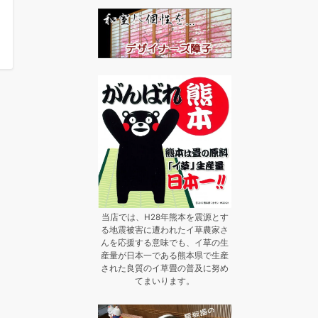
当店では、H28年熊本を震源とす
る地震被害に遭われたイ草農家さ
んを応援する意味でも、イ草の生
産量が日本一である熊本県で生産
された良質のイ草畳の普及に努め
てまいります。