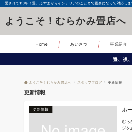
愛されて110年！畳、ふすまからインテリアのことまで親身になって対応しま
ようこそ！むらかみ畳店へ
Home
あいさつ
事業紹介
畳、襖
ようこそ！むらかみ畳店へ
スタッフブログ
更新情報
更新情報
ホ
更新情報
むら
ジを