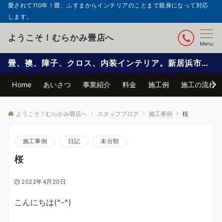
愛されて110年！畳、ふすまからインテリアのことまで親身になって対応
します。
ようこそ！むらかみ畳店へ
Menu
畳、襖、障子、クロス、内装インテリア。新居浜市で信頼と実績の自社施工
Home
あいさつ
事業紹介
料金
施工例
施工の流れ
ようこそ！むらかみ畳店へ
スタッフブログ
施工事例
桜
施工事例
日記
未分類
桜
2022年4月20日
こんにちは(^-^)