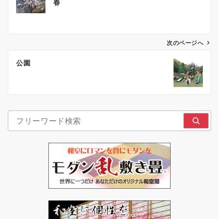
春
稿
ナ
ビ
ゲ
次のページへ
ー
公園
シ
ョ
ン
検索